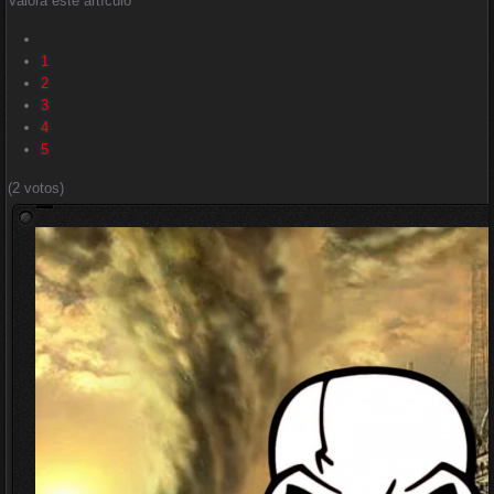
Valora este artículo
1
2
3
4
5
(2 votos)