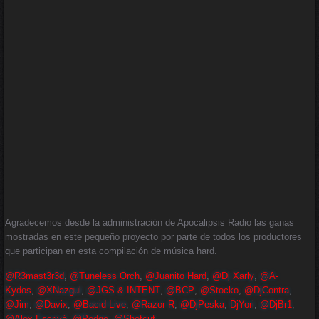
Agradecemos desde la administración de Apocalipsis Radio las ganas
mostradas en este pequeño proyecto por parte de todos los productores
que participan en esta compilación de música hard.
@R3mast3r3d
,
@Tuneless Orch
,
@Juanito Hard
,
@Dj Xarly
,
@A-
Kydos
,
@XNazgul
,
@JGS & INTENT
,
@BCP
,
@Stocko
,
@DjContra
,
@Jim
,
@Davix
,
@Bacid Live
,
@Razor R
,
@DjPeska
,
DjYori
,
@DjBr1
,
@Alex Escrivá
,
@Podge
,
@Shotcut
,