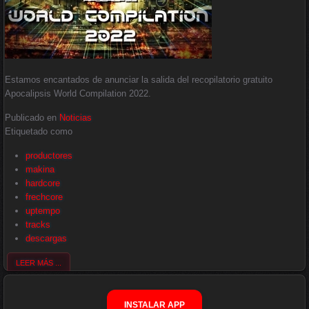
Estamos encantados de anunciar la salida del recopilatorio gratuito
Apocalipsis World Compilation 2022.
Publicado en
Noticias
Etiquetado como
productores
makina
hardcore
frechcore
uptempo
tracks
descargas
LEER MÁS ...
INSTALAR APP