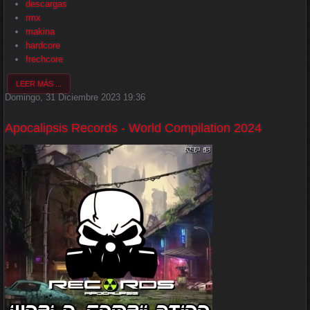
descargas
rmx
makina
hardcore
frechcore
LEER MÁS ...
Domingo, 31 Diciembre 2023 19:36
Apocalipsis Records - World Compilation 2024