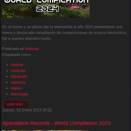
Es un honor y un placer dar la bienvenida al año 2024 presentando una
nueva y destacada compilación de composiciones de música electrónica,
fiel a nuestro distintivo estilo.
Publicado en
Noticias
Etiquetado como
makina
hardcore
frechcore
newstyle
tracks
descargas
LEER MÁS ...
Jueves, 05 Enero 2023 20:02
Apocalipsis Records - World Compilation 2023