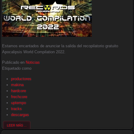
Estamos encantados de anunciar la salida del recopilatorio gratuito
Apocalipsis World Compilation 2022.
Publicado en
Noticias
Etiquetado como
productores
makina
hardcore
frechcore
uptempo
tracks
descargas
LEER MÁS ...