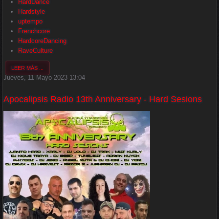
HardDance
Hardstyle
uptempo
Frenchcore
HardcoreDancing
RaveCulture
LEER MÁS ...
Jueves, 11 Mayo 2023 13:04
Apocalipsis Radio 13th Anniversary - Hard Sesions